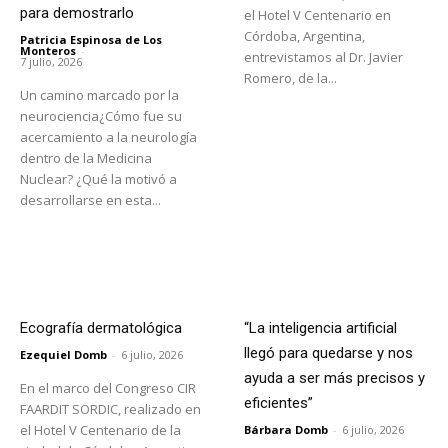
para demostrarlo
el Hotel V Centenario en
Córdoba, Argentina,
Patricia Espinosa de Los
Monteros
-
entrevistamos al Dr. Javier
7 julio, 2026
Romero, de la...
Un camino marcado por la
neurociencia¿Cómo fue su
acercamiento a la neurología
dentro de la Medicina
Nuclear? ¿Qué la motivó a
desarrollarse en esta...
Ecografía dermatológica
“La inteligencia artificial
llegó para quedarse y nos
Ezequiel Domb
-
6 julio, 2026
ayuda a ser más precisos y
En el marco del Congreso CIR
eficientes”
FAARDIT SORDIC, realizado en
el Hotel V Centenario de la
Bárbara Domb
-
6 julio, 2026