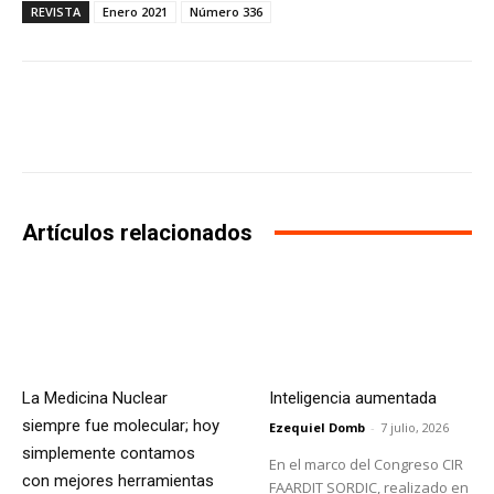
REVISTA
Enero 2021
Número 336
Facebook
X
WhatsApp
Li
Artículos relacionados
La Medicina Nuclear
Inteligencia aumentada
siempre fue molecular; hoy
Ezequiel Domb
-
7 julio, 2026
simplemente contamos
En el marco del Congreso CIR
con mejores herramientas
FAARDIT SORDIC, realizado en