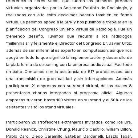
referencia la Feres Secaf, que fueron las primeras jornadas
virtuales organizadas por la Sociedad Paulista de Radiología, y
realizadas con alto éxito decidimos hacerlo también en forma
virtual. Le pedimos apoyo a la SPR y nos pusimos a trabajar en la
planificación del Congreso Chileno Virtual de Radiología. Fue un
tremendo desafío. Tuvimos que recurrir a los radiólogos
“millennials” y felizmente el Director del Congreso Dr. Javier Ortíz,
además de ser millennial es experto en computación, así que nos
apoyó en todo lo que significó la implementación y desarrollo de
la plataforma de streaming con la empresa audiovisual. Fue todo
un éxito. Contamos con la asistencia de 817 profesionales, con
una transmisión de gran calidad y sin interrupciones. Además
participaron 21 empresas con su stand virtual, de las cuales 8
presentaron charlas integradas al programa oficial. Algunas
empresas tuvieron hasta 100 visitas en su stand y el 30% de los
asistentes visitó los stand virtuales.
Participaron 20 Profesores extranjeros invitados, como los Drs.
Donald Resnick, Christine Chung, Mauricio Castillo, William Dillon,
Pablo Caro, Diego Jaramillo, Esteban Dardanelli, Lászlo Tabár,