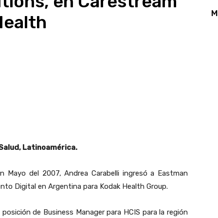
utions, en Carestream
M
ealth
App
Linkedin
Email
Print
 Salud, Latinoamérica.
 en Mayo del 2007, Andrea Carabelli ingresó a Eastman
nto Digital en Argentina para Kodak Health Group.
a posición de Business Manager para HCIS para la región