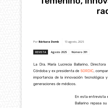
femenino, innov
ra
Facebook
X
Whats
Por
Bárbara Domb
13 agosto, 2025
REVISTA
Agosto 2025
Número 391
La Dra. María Lucrecia Ballarino, Director
Córdoba y ex presidenta de
SORDIC
, compar
importancia de la innovación tecnológica y
generaciones de médicos.
En esta entrevista e
Ballarino repasa su