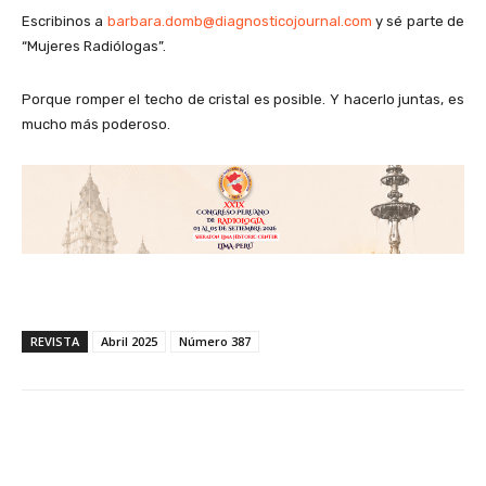
Escribinos a
barbara.domb@diagnosticojournal.com
y sé parte de
“Mujeres Radiólogas”.
Porque romper el techo de cristal es posible. Y hacerlo juntas, es
mucho más poderoso.
REVISTA
Abril 2025
Número 387
Facebook
X
WhatsApp
Li