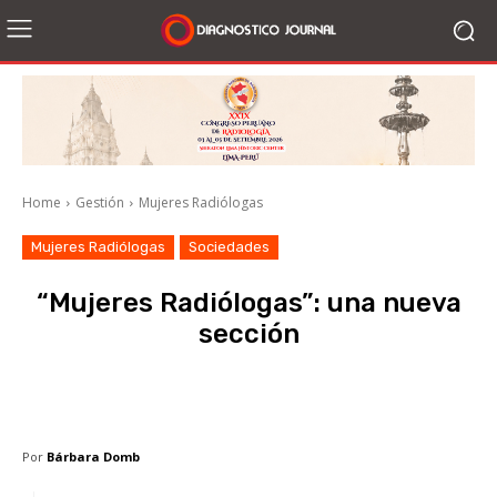
Home
Gestión
Mujeres Radiólogas
Mujeres Radiólogas
Sociedades
“Mujeres Radiólogas”: una nueva
sección
Facebook
X
WhatsApp
Li
Por
Bárbara Domb