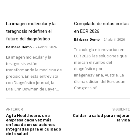
La imagen molecular y la
Compilado de notas cortas
teragnosis redefinen el
en ECR 2026
futuro del diagnóstico
Bárbara Domb
-
24 abril, 2026
Bárbara Domb
-
24 abril, 2026
Tecnología e innovación en
ECR 2026: las soluciones que
La imagen molecular y la
marcan el rumbo del
teragnosis están
diagnóstico por
transformando la medicina de
imágenesViena, Austria. La
precisión. En esta entrevista
última edición del European
con Diagnóstico Journal, la
Congress of...
Dra. Erin Bowman de Bayer...
ANTERIOR
SIGUIENTE
Agfa Healthcare, una
Cuidar la salud para mejorar
empresa cada vez más
la vida
enfocada en soluciones
integradas para el cuidado
de la salud