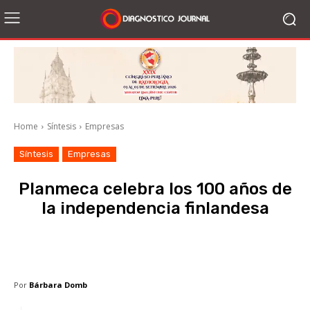
Home
Síntesis
Empresas
Síntesis
Empresas
Planmeca celebra los 100 años de
la independencia finlandesa
Facebook
X
WhatsApp
Li
Por
Bárbara Domb