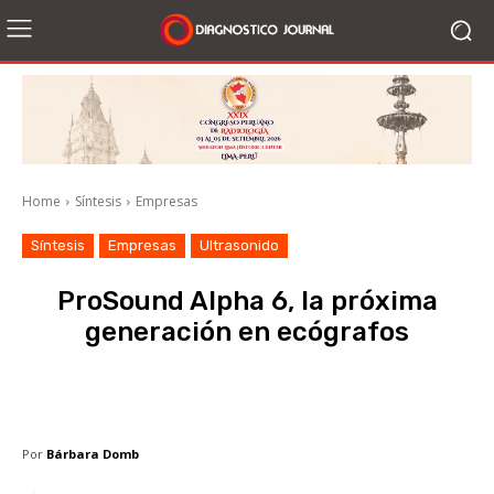
Home
Síntesis
Empresas
Síntesis
Empresas
Ultrasonido
ProSound Alpha 6, la próxima
generación en ecógrafos
Facebook
X
WhatsApp
Li
Por
Bárbara Domb