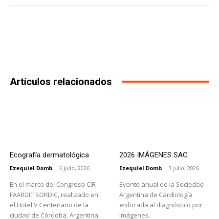
Facebook
X
WhatsApp
Li
Artículos relacionados
Ecografía dermatológica
2026 IMÁGENES SAC
Ezequiel Domb
-
6 julio, 2026
Ezequiel Domb
-
3 julio, 2026
En el marco del Congreso CIR
Evento anual de la Sociedad
FAARDIT SORDIC, realizado en
Argentina de Cardiología
el Hotel V Centenario de la
enfocada al diagnóstico por
ciudad de Córdoba, Argentina,
imágenes.