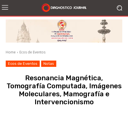
Home
Ecos de Eventos
Ecos de Eventos
Notas
Resonancia Magnética,
Tomografía Computada, Imágenes
Moleculares, Mamografía e
Intervencionismo
Facebook
X
WhatsApp
Li