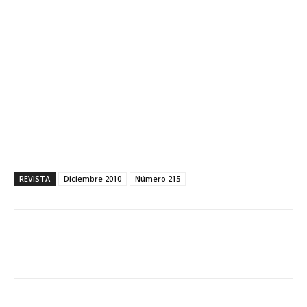
REVISTA
Diciembre 2010
Número 215
Facebook
X
WhatsApp
Li