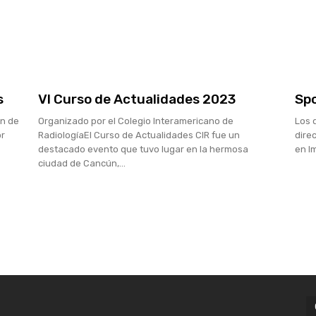
s
VI Curso de Actualidades 2023
Spo
ón de
Organizado por el Colegio Interamericano de
Los 
or
RadiologíaEl Curso de Actualidades CIR fue un
dire
destacado evento que tuvo lugar en la hermosa
en I
ciudad de Cancún,...