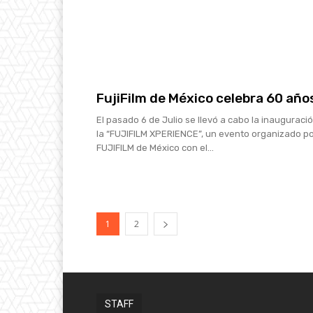
FujiFilm de México celebra 60 año
El pasado 6 de Julio se llevó a cabo la inauguraci
la “FUJIFILM XPERIENCE”, un evento organizado p
FUJIFILM de México con el...
1
2
STAFF