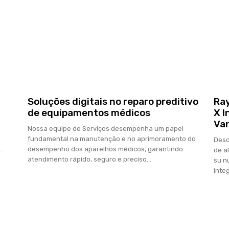
Soluções digitais no reparo preditivo
Ray
de equipamentos médicos
X I
Va
Nossa equipe de Serviços desempenha um papel
fundamental na manutenção e no aprimoramento do
Desc
..
desempenho dos aparelhos médicos, garantindo
de a
atendimento rápido, seguro e preciso...
su n
integ