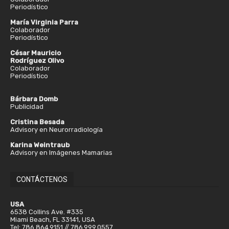
Periodístico
María Virginia Parra
Colaborador
Periodístico
César Mauricio
Rodríguez Olivo
Colaborador
Periodístico
Bárbara Domb
Publicidad
Cristina Besada
Advisory en Neurorradiología
Karina Weintraub
Advisory en Imágenes Mamarias
CONTÁCTENOS
USA
6538 Collins Ave. #335
Miami Beach, FL 33141, USA
Tel: 786.864.9151 // 786.999.0557