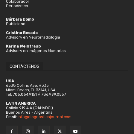
Colaborador
Periodístico
Bárbara Domb
Publicidad
Cristina Besada
Advisory en Neurorradiología
Karina Weintraub
Advisory en Imágenes Mamarias
CONTÁCTENOS
USA
6538 Collins Ave. #335
Miami Beach, FL 33141, USA
Tel: 786.864.9151 // 786.999.0557
LATIN AMERICA
Galicia 919 4 A (C1416DGI)
Buenos Aires - Argentina
Email:
info@diagnosticojournal.com