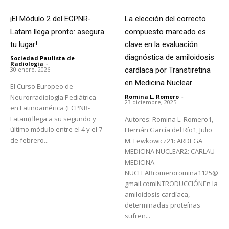
¡El Módulo 2 del ECPNR-
La elección del correcto
Latam llega pronto: asegura
compuesto marcado es
tu lugar!
clave en la evaluación
diagnóstica de amiloidosis
Sociedad Paulista de
Radiología
-
30 enero, 2026
cardíaca por Transtiretina
en Medicina Nuclear
El Curso Europeo de
Neurorradiología Pediátrica
Romina L. Romero
-
23 diciembre, 2025
en Latinoamérica (ECPNR-
Latam) llega a su segundo y
Autores: Romina L. Romero1,
último módulo entre el 4 y el 7
Hernán García del Río1, Julio
de febrero...
M. Lewkowicz21: ARDEGA
MEDICINA NUCLEAR2: CARLAU
MEDICINA
NUCLEARromeroromina1125@
gmail.comINTRODUCCIÓNEn la
amiloidosis cardíaca,
determinadas proteínas
sufren...