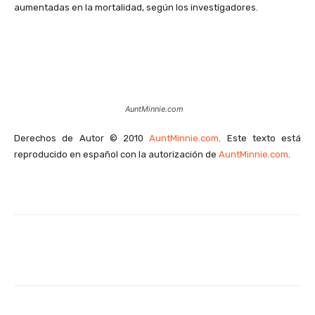
aumentadas en la mortalidad, según los investigadores.
AuntMinnie.com
Derechos de Autor © 2010
AuntMinnie.com
. Este texto está
reproducido en español con la autorización de
AuntMinnie.com
.
Facebook
X
WhatsApp
Li