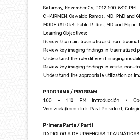
Saturday, November 26, 2012 1:00-5:00 PM
CHAIRMEN: Oswaldo Ramos, MD, PhD and Gl
MODERATORS: Pablo R. Ros, MD and Miguel 
Learning Objectives:
Review the main traumatic and non-traumati
Review key imaging findings in traumatized 
Understand the role different imaging modali
Review key imaging findings in acute, non-t
Understand the appropriate utilization of i
PROGRAMA / PROGRAM
1:00 – 1:10 PM Introducción / Ope
Venezuela)Immediate Past President, Colegio
Primera Parte / Part I
RADIOLOGIA DE URGENCIAS TRAUMÁTICA