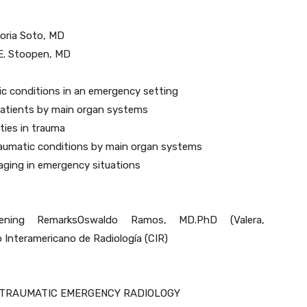
oria Soto, MD
E. Stoopen, MD
c conditions in an emergency setting
patients by main organ systems
ties in trauma
raumatic conditions by main organ systems
maging in emergency situations
ning RemarksOswaldo Ramos, MD.PhD (Valera,
 Interamericano de Radiología (CIR)
STRAUMATIC EMERGENCY RADIOLOGY