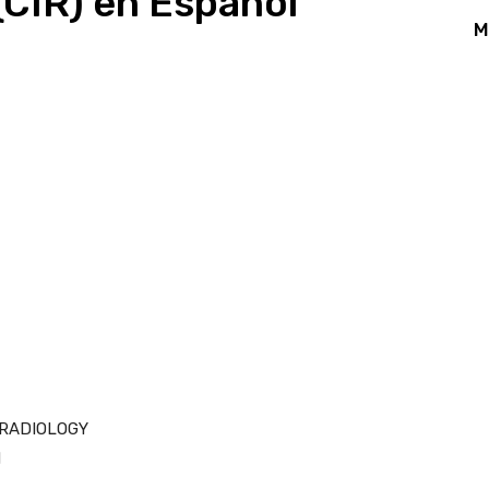
(CIR) en Español
M
App
Linkedin
Email
Print
 RADIOLOGY
M