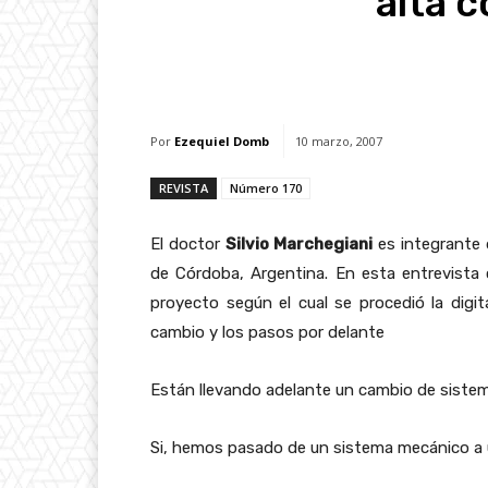
alta 
Facebook
X
Whats
Por
Ezequiel Domb
10 marzo, 2007
REVISTA
Número 170
El doctor
Silvio Marchegiani
es integrante d
de Córdoba, Argentina. En esta entrevista 
proyecto según el cual se procedió la digit
cambio y los pasos por delante
Están llevando adelante un cambio de sistema
Si, hemos pasado de un sistema mecánico a u