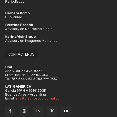
Periodístico
Bárbara Domb
Publicidad
Cristina Besada
Advisory en Neurorradiología
Karina Weintraub
Advisory en Imágenes Mamarias
CONTÁCTENOS
USA
6538 Collins Ave. #335
Miami Beach, FL 33141, USA
Tel: 786.864.9151 // 786.999.0557
LATIN AMERICA
Galicia 919 4 A (C1416DGI)
Buenos Aires - Argentina
Email:
info@diagnosticojournal.com