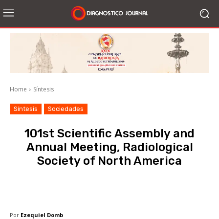
Home
Síntesis
Síntesis
Sociedades
101st Scientific Assembly and
Annual Meeting, Radiological
Society of North America
Facebook
X
WhatsApp
Li
Por
Ezequiel Domb