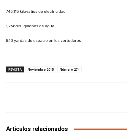
743,118 kilovatios de electricidad
1,268,120 galones de agua
543 yardas de espacio en los vertederos
REVISTA
Noviembre 2015
Número 274
Facebook
X
WhatsApp
Li
Artículos relacionados