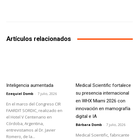
Facebook
X
WhatsApp
Li
Artículos relacionados
Inteligencia aumentada
Medical Scientific fortalece
su presencia internacional
Ezequiel Domb
-
7 julio, 2026
en WHX Miami 2026 con
En el marco del Congreso CIR
innovación en mamografía
FAARDIT SORDIC, realizado en
digital e IA
el Hotel V Centenario en
Córdoba, Argentina,
Bárbara Domb
-
7 julio, 2026
entrevistamos al Dr. Javier
Medical Scientific, fabricante
Romero, de la...