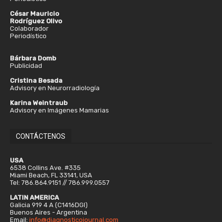
César Mauricio
Rodríguez Olivo
Colaborador
Periodístico
Bárbara Domb
Publicidad
Cristina Besada
Advisory en Neurorradiología
Karina Weintraub
Advisory en Imágenes Mamarias
CONTÁCTENOS
USA
6538 Collins Ave. #335
Miami Beach, FL 33141, USA
Tel: 786.864.9151 // 786.999.0557
LATIN AMERICA
Galicia 919 4 A (C1416DGI)
Buenos Aires - Argentina
Email:
info@diagnosticojournal.com