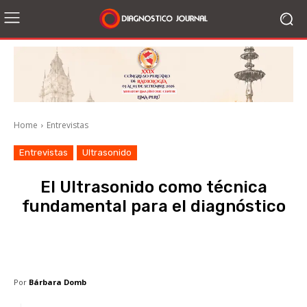
Home
Entrevistas
Entrevistas
Ultrasonido
El Ultrasonido como técnica
fundamental para el diagnóstico
Facebook
X
WhatsApp
Li
Por
Bárbara Domb