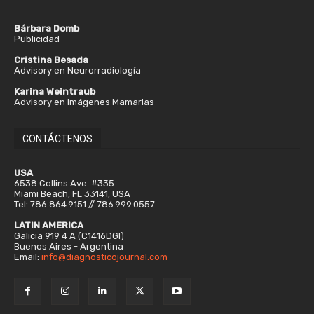
Bárbara Domb
Publicidad
Cristina Besada
Advisory en Neurorradiología
Karina Weintraub
Advisory en Imágenes Mamarias
CONTÁCTENOS
USA
6538 Collins Ave. #335
Miami Beach, FL 33141, USA
Tel: 786.864.9151 // 786.999.0557
LATIN AMERICA
Galicia 919 4 A (C1416DGI)
Buenos Aires - Argentina
Email:
info@diagnosticojournal.com