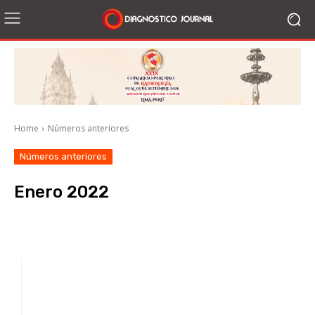
Home
Números anteriores
Números anteriores
Enero 2022
Facebook
X
WhatsApp
Li