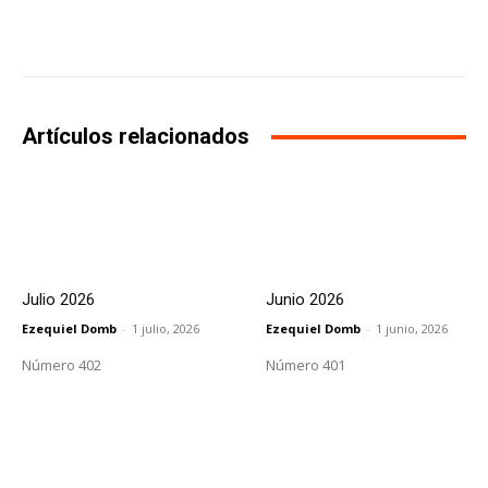
Facebook
X
WhatsApp
Li
Artículos relacionados
Julio 2026
Junio 2026
Ezequiel Domb
-
1 julio, 2026
Ezequiel Domb
-
1 junio, 2026
Número 402
Número 401