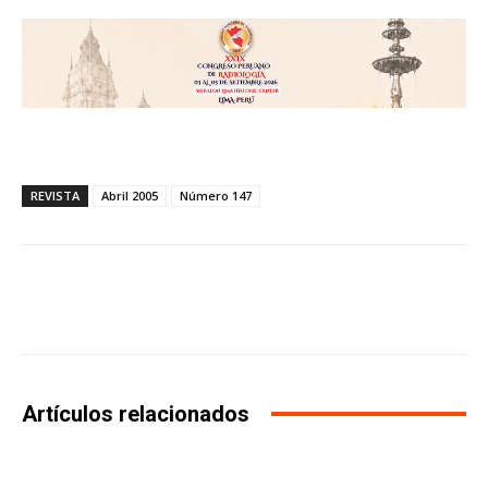
REVISTA
Abril 2005
Número 147
Facebook
X
WhatsApp
Li
Artículos relacionados