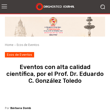
Home
Ecos de Eventos
Ecos de Eventos
Eventos con alta calidad
científica, por el Prof. Dr. Eduardo
C. González Toledo
Facebook
X
WhatsApp
Li
Por
Bárbara Domb