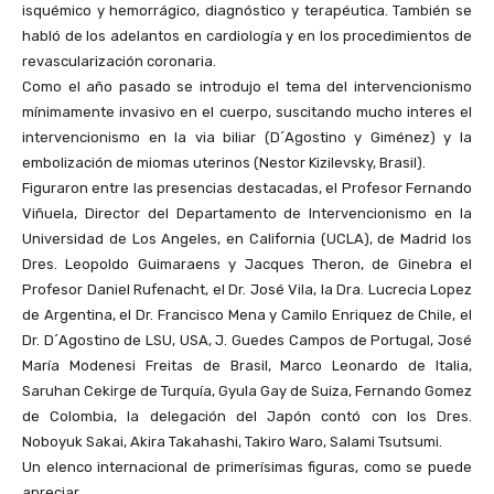
isquémico y hemorrágico, diagnóstico y terapéutica. También se
habló de los adelantos en cardiología y en los procedimientos de
revascularización coronaria.
Como el año pasado se introdujo el tema del intervencionismo
mínimamente invasivo en el cuerpo, suscitando mucho interes el
intervencionismo en la via biliar (D´Agostino y Giménez) y la
embolización de miomas uterinos (Nestor Kizilevsky, Brasil).
Figuraron entre las presencias destacadas, el Profesor Fernando
Viñuela, Director del Departamento de Intervencionismo en la
Universidad de Los Angeles, en California (UCLA), de Madrid los
Dres. Leopoldo Guimaraens y Jacques Theron, de Ginebra el
Profesor Daniel Rufenacht, el Dr. José Vila, la Dra. Lucrecia Lopez
de Argentina, el Dr. Francisco Mena y Camilo Enriquez de Chile, el
Dr. D´Agostino de LSU, USA, J. Guedes Campos de Portugal, José
María Modenesi Freitas de Brasil, Marco Leonardo de Italia,
Saruhan Cekirge de Turquía, Gyula Gay de Suiza, Fernando Gomez
de Colombia, la delegación del Japón contó con los Dres.
Noboyuk Sakai, Akira Takahashi, Takiro Waro, Salami Tsutsumi.
Un elenco internacional de primerísimas figuras, como se puede
apreciar.