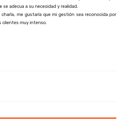
ue se adecua a su necesidad y realidad.
 charla, me gustaría que mi gestión sea reconocida por
s clientes muy intenso.
X
WhatsApp
Linkedin
Email