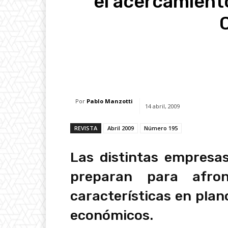
el acercamiento
Facebook
X
Whats
Por
Pablo Manzotti
14 abril, 2009
REVISTA
Abril 2009
Número 195
Las distintas empresa
preparan para afro
características en plano
económicos.