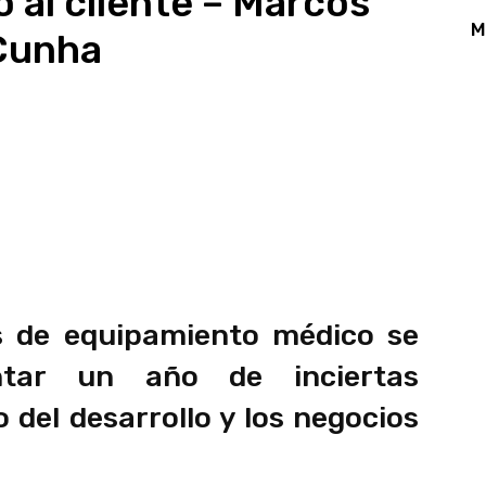
 al cliente – Marcos
M
Cunha
App
Linkedin
Email
Print
s de equipamiento médico se
ntar un año de inciertas
 del desarrollo y los negocios