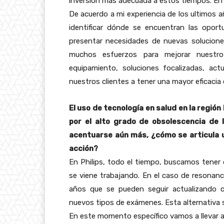
inversión más adecuada a estos tiempos. En 
De acuerdo a mi experiencia de los ultimos a
identificar dónde se encuentran las oport
presentar necesidades de nuevas solucion
muchos esfuerzos para mejorar nuestr
equipamiento, soluciones focalizadas, ac
nuestros clientes a tener una mayor eficacia
El uso de tecnología en salud en la regió
por el alto grado de obsolescencia de 
acentuarse aún más, ¿cómo se articula 
acción?
En Philips, todo el tiempo, buscamos tener
se viene trabajando. En el caso de resonan
años que se pueden seguir actualizando c
nuevos tipos de exámenes. Esta alternativa 
En este momento específico vamos a llevar a