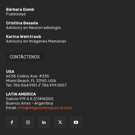
Bárbara Domb
Publicidad
Cristina Besada
Advisory en Neurorradiología
Karina Weintraub
Advisory en Imágenes Mamarias
CONTÁCTENOS
USA
6538 Collins Ave. #335
Miami Beach, FL 33141, USA
Tel: 786.864.9151 // 786.999.0557
LATIN AMERICA
Galicia 919 4 A (C1416DGI)
Buenos Aires - Argentina
Email:
info@diagnosticojournal.com