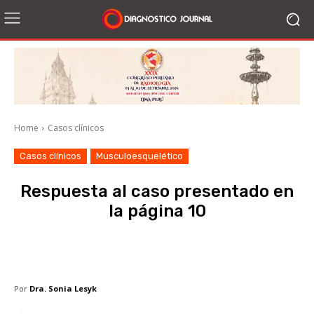
Home
Casos clínicos
Casos clínicos
Musculoesquelético
Respuesta al caso presentado en
la página 10
Facebook
X
WhatsApp
Li
Por
Dra. Sonia Lesyk