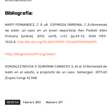
antiinflamatorios.
Bibliografía:
MARTI FERNANDEZ, J. Â yÂ ESPINOSA FARRONA, C..Enfermedad
de Iselin: un caso en un joven deportista. Rev Pediatr Aten
Primaria [online]. 2013, vol.15, n.57, pp.69-72. ISSN 1139-
7632.Â
http://dx.doi.org/10.4321/S1139-76322013000100011
.
https://diagnostico911.org/iselin/
GONZALEZ NOVOA V, QUINTANA CABIACES S, et al. Enfermedad de
Iselin en el adulto, a propósito de un caso. Semergen. 2017;43
(Espec Congr 4):348
REVISTA
Febrero 2021
Número 337