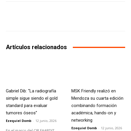
Facebook
X
WhatsApp
Li
Artículos relacionados
Gabriel Dib: “La radiografía
MSK Friendly realizó en
simple sigue siendo el gold
Mendoza su cuarta edición
standard para evaluar
combinando formación
tumores óseos”
académica, hands-on y
networking
Ezequiel Domb
-
12 junio, 2026
Ezequiel Domb
-
12 junio, 2026
En el marco del CIR FAARDIT