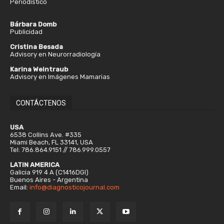
Periodístico
Bárbara Domb
Publicidad
Cristina Besada
Advisory en Neurorradiología
Karina Weintraub
Advisory en Imágenes Mamarias
CONTÁCTENOS
USA
6538 Collins Ave. #335
Miami Beach, FL 33141, USA
Tel: 786.864.9151 // 786.999.0557
LATIN AMERICA
Galicia 919 4 A (C1416DGI)
Buenos Aires - Argentina
Email:
info@diagnosticojournal.com