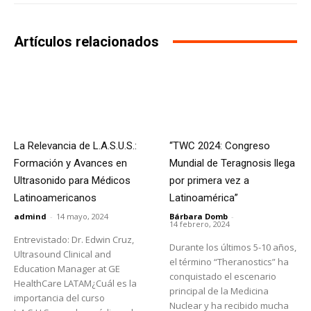
Artículos relacionados
La Relevancia de L.A.S.U.S.:
“TWC 2024: Congreso
Formación y Avances en
Mundial de Teragnosis llega
Ultrasonido para Médicos
por primera vez a
Latinoamericanos
Latinoamérica”
admind
-
14 mayo, 2024
Bárbara Domb
-
14 febrero, 2024
Entrevistado: Dr. Edwin Cruz,
Durante los últimos 5-10 años,
Ultrasound Clinical and
el término “Theranostics” ha
Education Manager at GE
conquistado el escenario
HealthCare LATAM¿Cuál es la
principal de la Medicina
importancia del curso
Nuclear y ha recibido mucha