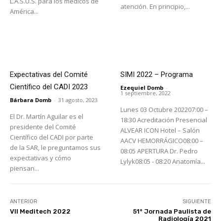
L.A.S.U.S. para los médicos de
atención. En principio,...
América...
Expectativas del Comité
SIMI 2022 – Programa
Científico del CADI 2023
Ezequiel Domb
-
1 septiembre, 2022
Bárbara Domb
-
31 agosto, 2023
Lunes 03 Octubre 202207:00 –
El Dr. Martín Aguilar es el
18:30 Acreditación Presencial
presidente del Comité
ALVEAR ICON Hotel – Salón
Científico del CADI por parte
AACV HEMORRÁGICO08:00 –
de la SAR, le preguntamos sus
08:05 APERTURA Dr. Pedro
expectativas y cómo
Lylyk08:05 - 08:20 Anatomía...
piensan...
ANTERIOR
SIGUIENTE
VII Meditech 2022
51° Jornada Paulista de
Radiología 2021