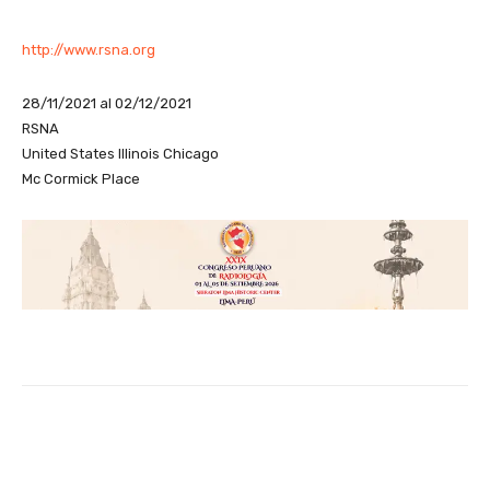
http://www.rsna.org
28/11/2021 al 02/12/2021
RSNA
United States Illinois Chicago
Mc Cormick Place
Facebook
X
WhatsApp
Li