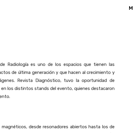
M
App
Linkedin
Email
Print
de Radiología es uno de los espacios que tienen las
ctos de última generación y que hacen al crecimiento y
genes. Revista Diagnóstico, tuvo la oportunidad de
s en los distintos stands del evento, quienes destacaron
ento.
s magnéticos, desde resonadores abiertos hasta los de