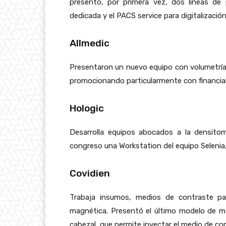
presentó, por primera vez, dos líneas de
dedicada y el PACS service para digitalizaci
Allmedic
Presentaron un nuevo equipo con volumetría,
promocionando particularmente con financiam
Hologic
Desarrolla equipos abocados a la densito
congreso una Workstation del equipo Selenia
Covidien
Trabaja insumos, medios de contraste par
magnética. Presentó el último modelo de m
cabezal, que permite inyectar el medio de con