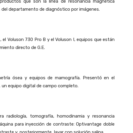
 productos que son la línea de resonancia magnética
ón del departamento de diagnóstico por imágenes.
 el Voluson 730 Pro B y el Voluson I, equipos que están
iento directo de G.E.
metría ósea y equipos de mamografía. Presentó en el
, un equipo digital de campo completo.
a radiología, tomografía, homodinamia y resonancia
áquina para inyección de contraste: Optivantage doble
traste y, posteriormente, lavar con solución salina.