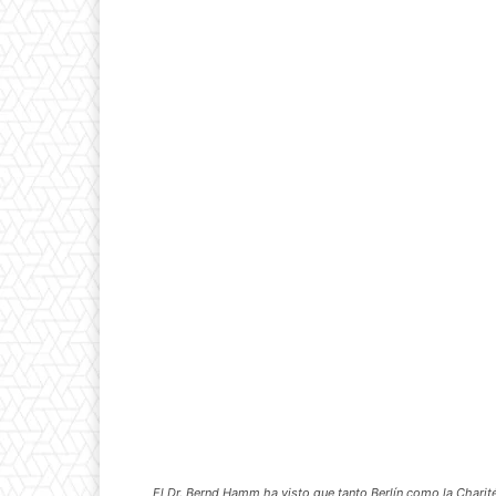
El Dr. Bernd Hamm ha visto que tanto Berlín como la Charit