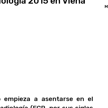
ología 2015 en Viena
M
App
Linkedin
Email
Print
o empieza a asentarse en el