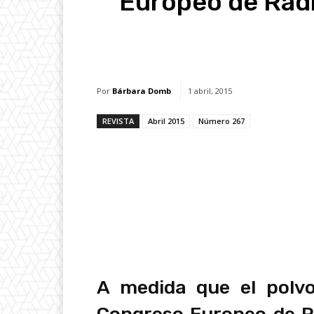
Europeo de Radi
Facebook
X
Whats
Por
Bárbara Domb
1 abril, 2015
REVISTA
Abril 2015
Número 267
A medida que el polv