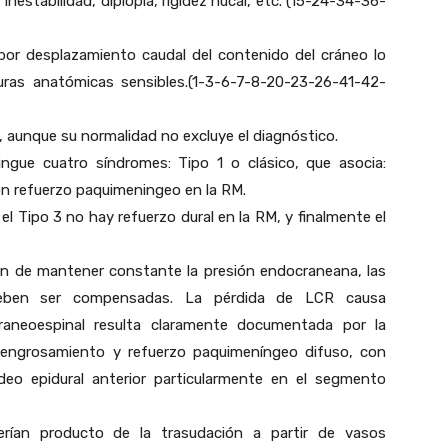
nestabilidad, diplopía, rigidez nucal, etc. (15-24-34-36-
a por desplazamiento caudal del contenido del cráneo lo
turas anatómicas sensibles.(1-3-6-7-8-20-23-26-41-42-
a, aunque su normalidad no excluye el diagnóstico.
ingue cuatro síndromes: Tipo 1 o clásico, que asocia:
on refuerzo paquimeningeo en la RM.
 el Tipo 3 no hay refuerzo dural en la RM, y finalmente el
 fin de mantener constante la presión endocraneana, las
eben ser compensadas. La pérdida de LCR causa
raneoespinal resulta claramente documentada por la
engrosamiento y refuerzo paquimeníngeo difuso, con
deo epidural anterior particularmente en el segmento
serían producto de la trasudación a partir de vasos