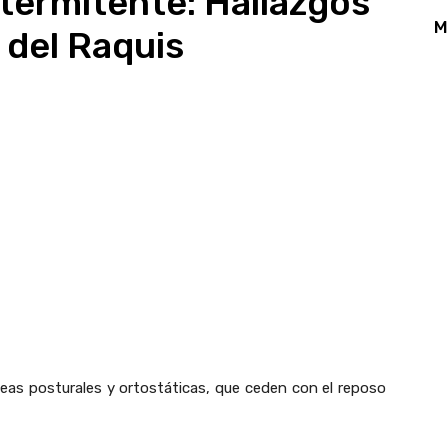
termitente: Hallazgos
M
 del Raquis
App
Linkedin
Email
Print
eas posturales y ortostáticas, que ceden con el reposo