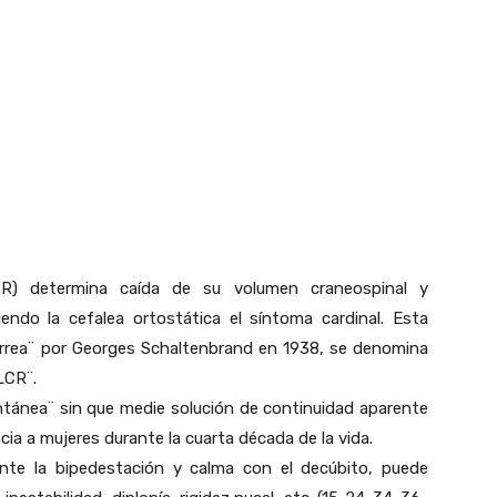
LCR) determina caída de su volumen craneospinal y
endo la cefalea ortostática el síntoma cardinal. Esta
uorrea¨ por Georges Schaltenbrand en 1938, se denomina
LCR¨.
tánea¨ sin que medie solución de continuidad aparente
ia a mujeres durante la cuarta década de la vida.
nte la bipedestación y calma con el decúbito, puede