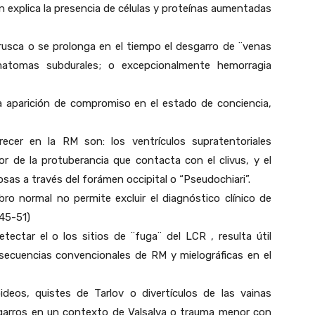
explica la presencia de células y proteínas aumentadas
rusca o se prolonga en el tiempo el desgarro de ¨venas
atomas subdurales; o excepcionalmente hemorragia
la aparición de compromiso en el estado de conciencia,
ecer en la RM son: los ventrículos supratentoriales
r de la protuberancia que contacta con el clivus, y el
sas a través del forámen occipital o “Pseudochiari”.
o normal no permite excluir el diagnóstico clínico de
45-51)
ectar el o los sitios de ¨fuga¨ del LCR , resulta útil
 secuencias convencionales de RM y mielográficas en el
ideos, quistes de Tarlov o divertículos de las vainas
esgarros en un contexto de Valsalva o trauma menor con