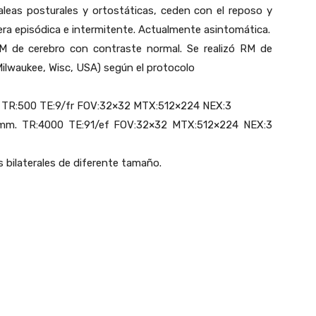
leas posturales y ortostáticas, ceden con el reposo y
ra episódica e intermitente. Actualmente asintomática.
RM de cerebro con contraste normal. Se realizó RM de
Milwaukee, Wisc, USA) según el protocolo
. TR:500 TE:9/fr FOV:32×32 MTX:512×224 NEX:3
mm. TR:4000 TE:91/ef FOV:32×32 MTX:512×224 NEX:3
s bilaterales de diferente tamaño.