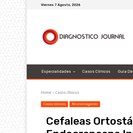
Viernes 7 Agosto, 2026
Especialidades
Casos Clínicos
Guía D
Home
Casos clínicos
Casos clínicos
Neuroimágenes
Cefaleas Ortostá