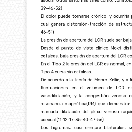
asociar otros síntomas tales como: vómitos, i
39-46-52)
El dolor puede tornarse crónico, y ocurrirí
cual genera distorsión-tracción de estruc
46-51)
La presión de apertura del LCR suele ser baj
Desde el punto de vista clínico Mokri dist
cefaleas, baja presión de apertura del LCR c
En el Tipo 2 la presión del LCR es normal, en
Tipo 4 cursa sin cefaleas.
De acuerdo a la teoría de Monro-Kellie, y a
fluctuaciones en el volumen de LCR d
vasodilatación, y la congestión venosa c
resonancia magnética(RM) que demuestra: 
marcada dilatación del plexo venoso raquí
cervical.(11-12-17-35-40-47-56)
Los higromas, casi siempre bilaterales, 