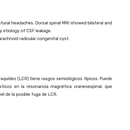
ural headaches. Dorsal spinal MRI showed bilateral and
ly etiology of CSF leakage.
rachnoid radicular congenital cyst.
oraquídeo (LCR) tiene rasgos semiológicos típicos. Puede
sticos en la resonancia magnética craneoespinal, que
vel de la posible fuga de LCR.