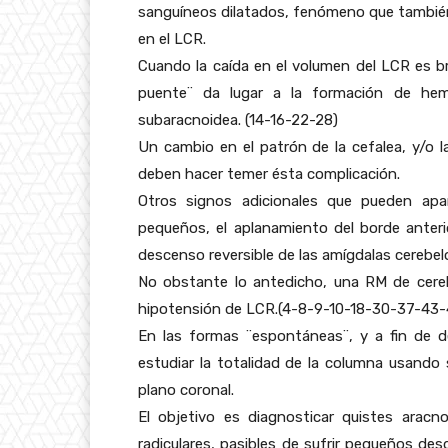
sanguíneos dilatados, fenómeno que también 
en el LCR.
Cuando la caída en el volumen del LCR es b
puente¨ da lugar a la formación de hem
subaracnoidea. (14-16-22-28)
Un cambio en el patrón de la cefalea, y/o 
deben hacer temer ésta complicación.
Otros signos adicionales que pueden apar
pequeños, el aplanamiento del borde anterio
descenso reversible de las amígdalas cerebelo
No obstante lo antedicho, una RM de cerebr
hipotensión de LCR.(4-8-9-10-18-30-37-43-
En las formas ¨espontáneas¨, y a fin de det
estudiar la totalidad de la columna usando
plano coronal.
El objetivo es diagnosticar quistes aracno
radiculares, pasibles de sufrir pequeños d