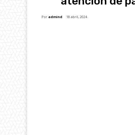
atención de p
Por
admind
18 abril, 2024
Facebook
X
Whats