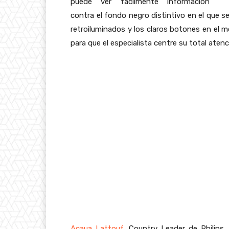
puede ver fácilmente información
contra el fondo negro distintivo en el que s
retroiluminados y los claros botones en el 
para que el especialista centre su total atenc
Acaua Lattouf
, Country Leader de Philips,