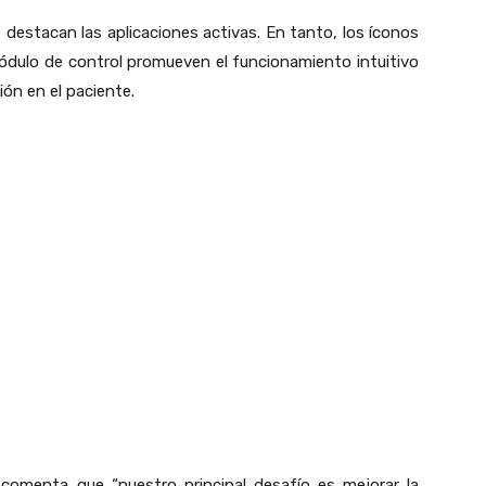
e destacan las aplicaciones activas. En tanto, los íconos
módulo de control promueven el funcionamiento intuitivo
ión en el paciente.
 comenta que “nuestro principal desafío es mejorar la