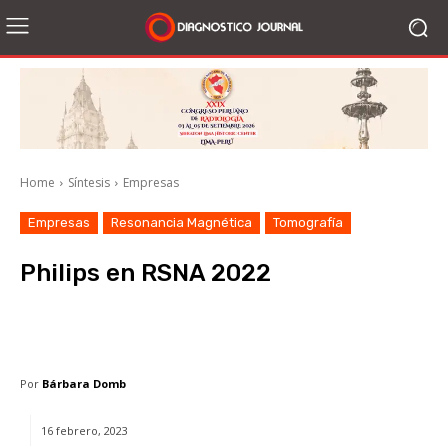
Home
Síntesis
Empresas
Empresas
Resonancia Magnética
Tomografía
Philips en RSNA 2022
Facebook
X
WhatsApp
Li
Por
Bárbara Domb
16 febrero, 2023