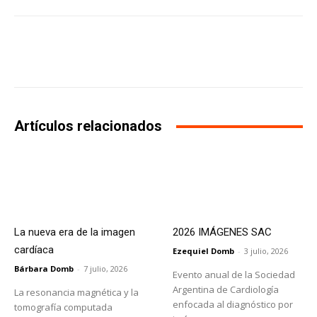
Facebook
X
WhatsApp
Li
Artículos relacionados
La nueva era de la imagen
2026 IMÁGENES SAC
cardíaca
Ezequiel Domb
-
3 julio, 2026
Bárbara Domb
-
7 julio, 2026
Evento anual de la Sociedad
Argentina de Cardiología
La resonancia magnética y la
enfocada al diagnóstico por
tomografía computada