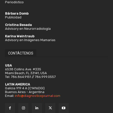
Periodístico
Bárbara Domb
Publicidad
Cristina Besada
Advisory en Neurorradiología
Karina Weintraub
Advisory en Imágenes Mamarias
CONTÁCTENOS
USA
6538 Collins Ave. #335
Miami Beach, FL 33141, USA
Tel: 786.864.9151 // 786.999.0557
LATIN AMERICA
Galicia 919 4 A (C1416DGI)
Buenos Aires - Argentina
Email:
info@diagnosticojournal.com