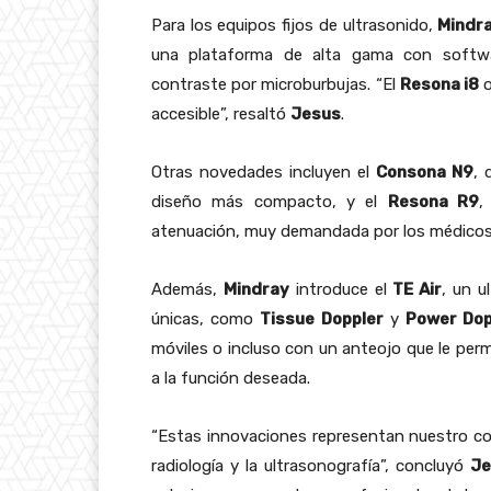
Para los equipos fijos de ultrasonido,
Mindr
una plataforma de alta gama con softwa
contraste por microburbujas. “El
Resona i8
o
accesible”, resaltó
Jesus
.
Otras novedades incluyen el
Consona N9
, 
diseño más compacto, y el
Resona R9
,
atenuación, muy demandada por los médicos
Además,
Mindray
introduce el
TE Air
, un u
únicas, como
Tissue Doppler
y
Power Dop
móviles o incluso con un anteojo que le permi
a la función deseada.
“Estas innovaciones representan nuestro co
radiología y la ultrasonografía”, concluyó
Je