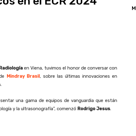
cos en el ECR 2024
M
App
Linkedin
Email
Print
Radiología
en Viena, tuvimos el honor de conversar con
 de
Mindray Brasil
, sobre las últimas innovaciones en
.
sentar una gama de equipos de vanguardia que están
iología y la ultrasonografía”, comenzó
Rodrigo Jesus
.