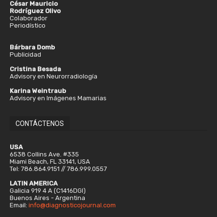
César Mauricio
Rodríguez Olivo
Colaborador
Periodístico
Bárbara Domb
Publicidad
Cristina Besada
Advisory en Neurorradiología
Karina Weintraub
Advisory en Imágenes Mamarias
CONTÁCTENOS
USA
6538 Collins Ave. #335
Miami Beach, FL 33141, USA
Tel: 786.864.9151 // 786.999.0557
LATIN AMERICA
Galicia 919 4 A (C1416DGI)
Buenos Aires - Argentina
Email:
info@diagnosticojournal.com