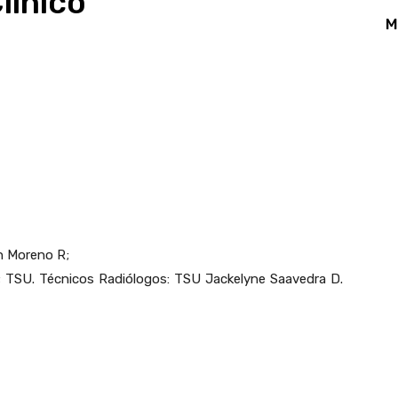
línico
M
App
Linkedin
Email
Print
in Moreno R;
na; TSU. Técnicos Radiólogos: TSU Jackelyne Saavedra D.