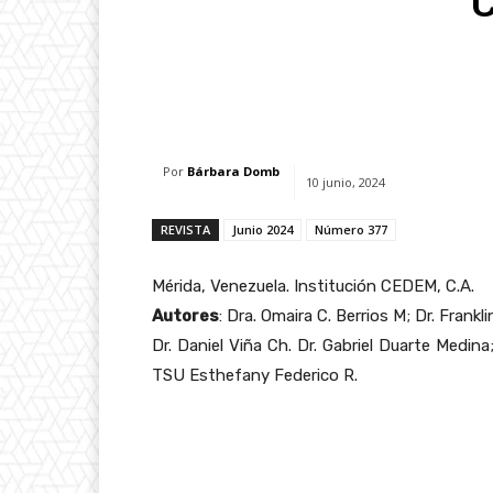
C
Facebook
X
Whats
Por
Bárbara Domb
10 junio, 2024
REVISTA
Junio 2024
Número 377
Mérida, Venezuela. Institución CEDEM, C.A.
Autores
: Dra. Omaira C. Berrios M; Dr. Frankl
Dr. Daniel Viña Ch. Dr. Gabriel Duarte Medi
TSU Esthefany Federico R.