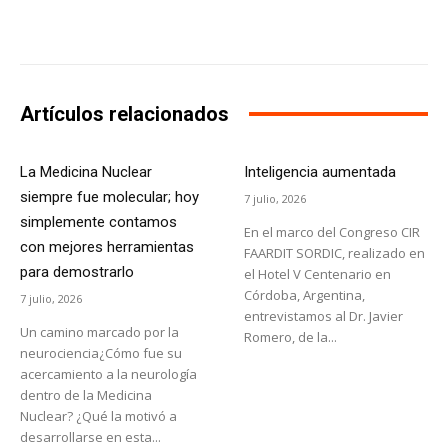
Facebook
X
WhatsApp
Li
Artículos relacionados
La Medicina Nuclear
Inteligencia aumentada
siempre fue molecular; hoy
7 julio, 2026
simplemente contamos
En el marco del Congreso CIR
con mejores herramientas
FAARDIT SORDIC, realizado en
para demostrarlo
el Hotel V Centenario en
Córdoba, Argentina,
7 julio, 2026
entrevistamos al Dr. Javier
Un camino marcado por la
Romero, de la...
neurociencia¿Cómo fue su
acercamiento a la neurología
dentro de la Medicina
Nuclear? ¿Qué la motivó a
desarrollarse en esta...