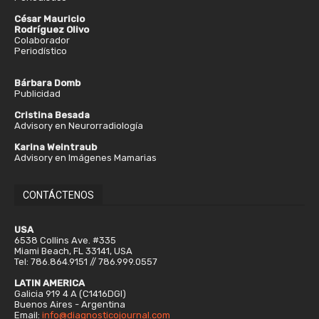
César Mauricio
Rodríguez Olivo
Colaborador
Periodístico
Bárbara Domb
Publicidad
Cristina Besada
Advisory en Neurorradiología
Karina Weintraub
Advisory en Imágenes Mamarias
CONTÁCTENOS
USA
6538 Collins Ave. #335
Miami Beach, FL 33141, USA
Tel: 786.864.9151 // 786.999.0557
LATIN AMERICA
Galicia 919 4 A (C1416DGI)
Buenos Aires - Argentina
Email:
info@diagnosticojournal.com