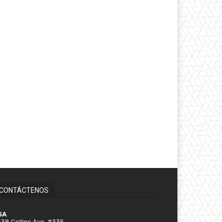
CONTÁCTENOS
SA
38 Collins Ave. #335