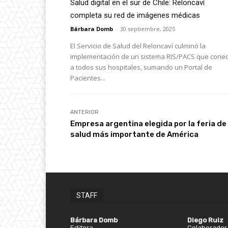
Salud digital en el sur de Chile: Reloncaví
completa su red de imágenes médicas
Bárbara Domb
-
30 septiembre, 2025
El Servicio de Salud del Reloncaví culminó la
implementación de un sistema RIS/PACS que conec
a todos sus hospitales, sumando un Portal de
Pacientes...
ANTERIOR
Empresa argentina elegida por la feria de
salud más importante de América
STAFF
Bárbara Domb
Diego Ruiz
Editora
Colaborador 