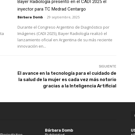
Bayer Radiología presentó en el CADI 2025 el
inyector para TC Medrad Centargo
Bárbara Domb
-
29 septiembre, 2025
Durante el Congreso Argentino de Diagnóstico por
ta
Imágenes (CADI 2025), Bayer Radiología realizó el
lanzamiento oficial en Argentina de su más reciente
innovación en...
SIGUIENTE
El avance en la tecnología para el cuidado de
la salud de la mujer es cada vez más notorio
gracias a la Inteligencia Artificial
Bárbara Domb
U
Periodístico
Publicidad
65