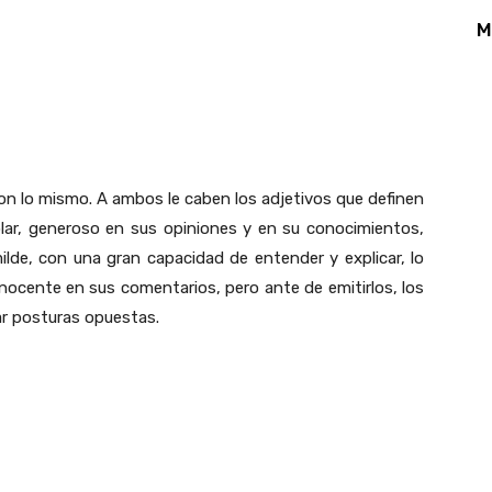
App
Linkedin
Email
Print
M
 son lo mismo. A ambos le caben los adjetivos que definen
lar, generoso en sus opiniones y en su conocimientos,
lde, con una gran capacidad de entender y explicar, lo
 inocente en sus comentarios, pero ante de emitirlos, los
ar posturas opuestas.