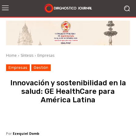
Home
Síntesis
Empresas
Empresas
Gestión
Innovación y sostenibilidad en la
salud: GE HealthCare para
América Latina
Facebook
X
WhatsApp
Li
Por
Ezequiel Domb