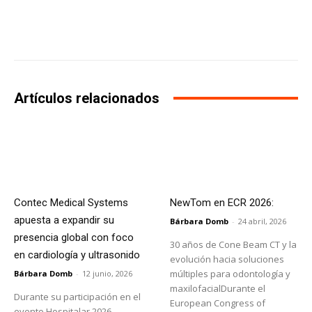
Facebook
X
WhatsApp
Li
Artículos relacionados
Contec Medical Systems
NewTom en ECR 2026:
apuesta a expandir su
Bárbara Domb
-
24 abril, 2026
presencia global con foco
30 años de Cone Beam CT y la
en cardiología y ultrasonido
evolución hacia soluciones
múltiples para odontología y
Bárbara Domb
-
12 junio, 2026
maxilofacialDurante el
Durante su participación en el
European Congress of
evento Hospitalar 2026,