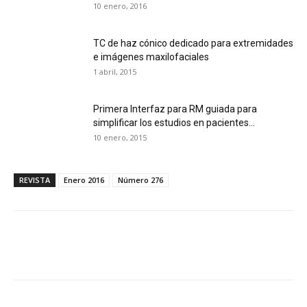
10 enero, 2016
TC de haz cónico dedicado para extremidades
e imágenes maxilofaciales
1 abril, 2015
Primera Interfaz para RM guiada para
simplificar los estudios en pacientes...
10 enero, 2015
REVISTA
Enero 2016
Número 276
Facebook
X
WhatsApp
Li