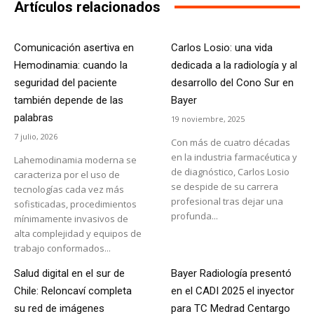
Artículos relacionados
Comunicación asertiva en
Carlos Losio: una vida
Hemodinamia: cuando la
dedicada a la radiología y al
seguridad del paciente
desarrollo del Cono Sur en
también depende de las
Bayer
palabras
19 noviembre, 2025
7 julio, 2026
Con más de cuatro décadas
en la industria farmacéutica y
Lahemodinamia moderna se
de diagnóstico, Carlos Losio
caracteriza por el uso de
se despide de su carrera
tecnologías cada vez más
profesional tras dejar una
sofisticadas, procedimientos
profunda...
mínimamente invasivos de
alta complejidad y equipos de
trabajo conformados...
Salud digital en el sur de
Bayer Radiología presentó
Chile: Reloncaví completa
en el CADI 2025 el inyector
su red de imágenes
para TC Medrad Centargo