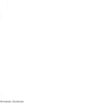
Facebook
X
WhatsApp
Armando Goldman