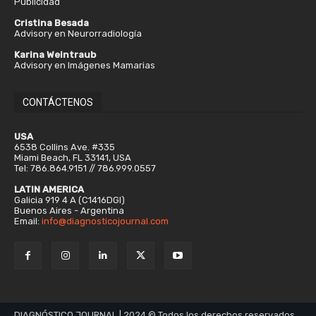
Publicidad
Cristina Besada
Advisory en Neurorradiología
Karina Weintraub
Advisory en Imágenes Mamarias
CONTÁCTENOS
USA
6538 Collins Ave. #335
Miami Beach, FL 33141, USA
Tel: 786.864.9151 // 786.999.0557
LATIN AMERICA
Galicia 919 4 A (C1416DGI)
Buenos Aires - Argentina
Email:
info@diagnosticojournal.com
DIAGNÓSTICO JOURNAL | 2024 © Todos los derechos reservados