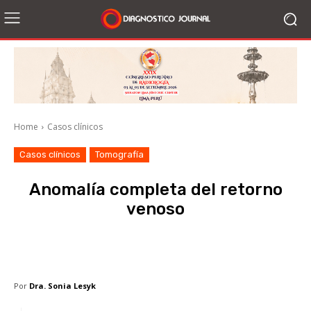
Home
Casos clínicos
Casos clínicos
Tomografía
Anomalía completa del retorno
venoso
Facebook
X
WhatsApp
Li
Por
Dra. Sonia Lesyk