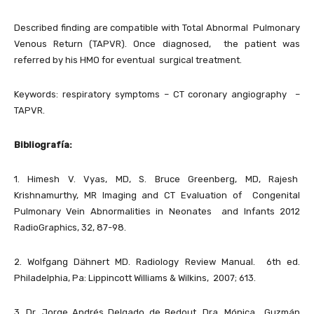
Described finding are compatible with Total Abnormal Pulmonary
Venous Return (TAPVR). Once diagnosed, the patient was
referred by his HMO for eventual surgical treatment.
Keywords: respiratory symptoms – CT coronary angiography –
TAPVR.
Bibliografía:
1. Himesh V. Vyas, MD, S. Bruce Greenberg, MD, Rajesh
Krishnamurthy, MR Imaging and CT Evaluation of Congenital
Pulmonary Vein Abnormalities in Neonates and Infants 2012
RadioGraphics, 32, 87-98.
2. Wolfgang Dähnert MD. Radiology Review Manual. 6th ed.
Philadelphia, Pa: Lippincott Williams & Wilkins, 2007; 613.
3. Dr. Jorge Andrés Delgado de Bedout, Dra. Mónica Guzmán