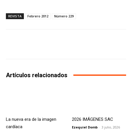
REVISTA
Febrero 2012
Número 229
Facebook
X
WhatsApp
Li
Artículos relacionados
La nueva era de la imagen
2026 IMÁGENES SAC
cardíaca
Ezequiel Domb
-
3 julio, 2026