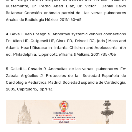
Bustamante, Dr. Pedro Abad Díaz, Dr. Víctor Daniel Calvo
Betancur Conexión anómala parcial de las venas pulmonares
Anales de Radiología México 2011;1:60-65.
4. Geva T, Van Praagh S. Abnormal systemic venous connections
En: Allen HD, Gutgesell HP, Clark EB, Driscoll DJ, (eds.) Moss and
Adam’s Heart Disease in Infants, Children and Adolescents. 6th
ed., Philadelphia: Lippincott, Williams & Wilkins, 2001;785-786
5. Galleti L, Casado R. Anomalías de las venas pulmonares. En:
Zabala Argüelles J. Protocolos de la Sociedad Española de
Cardiología Pediátrica. Madrid: Sociedad Española de Cardiología,
2005; Capítulo 15, pp:1-13.