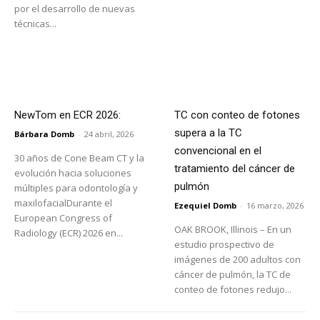
por el desarrollo de nuevas
técnicas...
NewTom en ECR 2026:
TC con conteo de fotones
supera a la TC
Bárbara Domb
-
24 abril, 2026
convencional en el
30 años de Cone Beam CT y la
tratamiento del cáncer de
evolución hacia soluciones
pulmón
múltiples para odontología y
maxilofacialDurante el
Ezequiel Domb
-
16 marzo, 2026
European Congress of
OAK BROOK, Illinois – En un
Radiology (ECR) 2026 en...
estudio prospectivo de
imágenes de 200 adultos con
cáncer de pulmón, la TC de
conteo de fotones redujo...