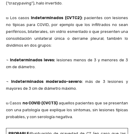
(“crazypaving”), halo invertido.
ϖ Los casos
Indeterminados (CVTC2):
pacientes con lesiones
no típicas para COVID, por ejemplo que los infiltrados no sean
periféricos, bilaterales, sin vidrio esmerilado o que presenten una
consolidación unilateral única o derrame pleural; también lo
dividimos en dos grupos:
¬
Indeterminados leves:
lesiones menos de 3 y menores de 3
cm de diámetro.
¬
Indeterminados moderado-severo:
más de 3 lesiones y
mayores de 3 cm de diámetro máximo.
ϖ Casos
no COVID (CVCT3)
aquellos pacientes que se presentan
con una patología que explique los síntomas, sin lesiones típicas
probables, y con serología negativa.
PROBABLE:
Puntuación de gravedad de CT (en caso que las