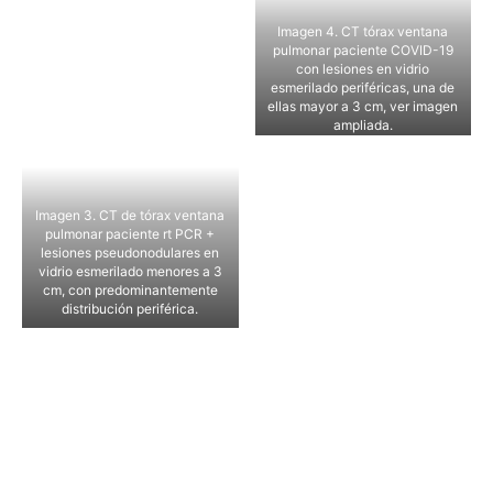
segmento superior del lóbulo
inferior derecho VE con
Imagen 4. CT tórax ventana
engrosamiento intersticial y
pulmonar paciente COVID-19
tendencia a la consolidación.
con lesiones en vidrio
Score CT probable moderado-
esmerilado periféricas, una de
severo.
ellas mayor a 3 cm, ver imagen
ampliada.
Imagen 3. CT de tórax ventana
pulmonar paciente rt PCR +
lesiones pseudonodulares en
vidrio esmerilado menores a 3
cm, con predominantemente
distribución periférica.