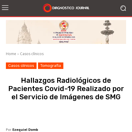
Home
Casos clínicos
Casos clínicos
Tomografía
Hallazgos Radiológicos de
Pacientes Covid-19 Realizado por
el Servicio de Imágenes de SMG
Facebook
X
WhatsApp
Li
Por
Ezequiel Domb