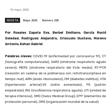
10 mayo, 2020
REVISTA
Mayo 2020
Número 328
Por Rosales Zapata Eva, Berbel Emiliano, García Roció
Soledad, Rodriguez Alejandro, Criscuolo Gustavo, Moreno
Antonio, Kohan Gabriel
Palabras claves:
COVID-19 (enfermedad por coronavirus 19), CT
(tomografía computarizada), SARS (síndrome respiratorio agudo
severo), MERS (síndrome respiratorio del Este medio), RT-PCR
(reacción en cadena de la polimerasa con retrotranscriptasa en
tiempo real), ARN (ácido ribonucleico), DM (diabetes mellitus), HTA
(hipertensión arterial).VE (vidrio esmerilado), PE (patrón
empedrado), IRA (insuficiencia respiratoria aguda), UTI (unidad de
terapia intensiva), SMG (Swiss Medical Group), EPP (elementos de
protección personal), OMS (organización mundial de la salud).