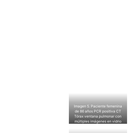
Imagen 5. Paciente femenina
de 86 años PCR positiva CT
Tórax ventana pulmonar con
múltiples imágenes en vidrio
esmerilado, periférico, mayores
a 3 cm, se destaca en