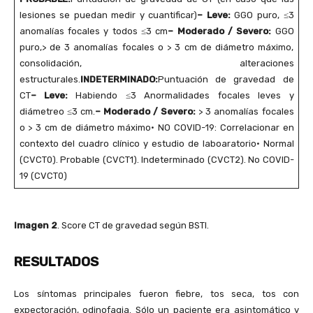
lesiones se puedan medir y cuantificar)
– Leve:
GGO puro, ≤3
anomalías focales y todos ≤3 cm
– Moderado / Severo:
GGO
puro,> de 3 anomalías focales o > 3 cm de diámetro máximo,
consolidación, alteraciones
estructurales.
INDETERMINADO:
Puntuación de gravedad de
CT
– Leve:
Habiendo ≤3 Anormalidades focales leves y
diámetreo ≤3 cm.
– Moderado / Severo:
> 3 anomalías focales
o > 3 cm de diámetro máximo• NO COVID-19: Correlacionar en
contexto del cuadro clínico y estudio de laboaratorio• Normal
(CVCT0). Probable (CVCT1). Indeterminado (CVCT2). No COVID-
19 (CVCT0)
Imagen 2
. Score CT de gravedad según BSTI.
RESULTADOS
Los síntomas principales fueron fiebre, tos seca, tos con
expectoración, odinofagia. Sólo un paciente era asintomático y