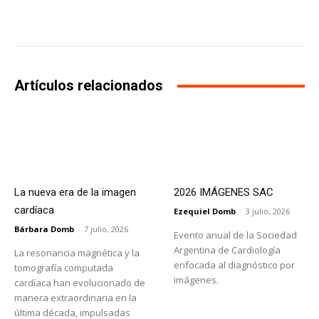
Facebook
X
WhatsApp
Li
Artículos relacionados
La nueva era de la imagen
2026 IMÁGENES SAC
cardíaca
Ezequiel Domb
-
3 julio, 2026
Bárbara Domb
-
7 julio, 2026
Evento anual de la Sociedad
Argentina de Cardiología
La resonancia magnética y la
enfocada al diagnóstico por
tomografía computada
imágenes.
cardíaca han evolucionado de
manera extraordinaria en la
última década, impulsadas