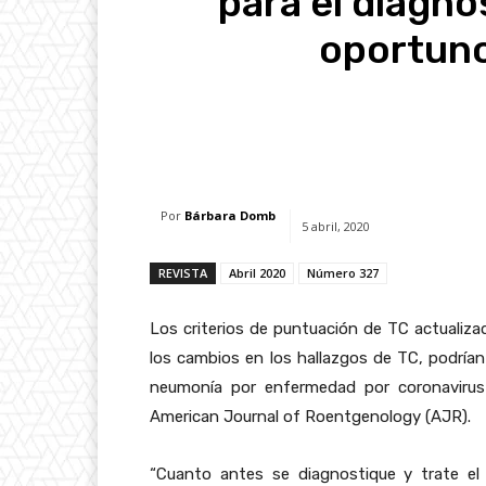
para el diagnó
oportuno
Facebook
X
Whats
Por
Bárbara Domb
5 abril, 2020
REVISTA
Abril 2020
Número 327
Los criterios de puntuación de TC actualizad
los cambios en los hallazgos de TC, podrían
neumonía por enfermedad por coronavirus
American Journal of Roentgenology (AJR).
“Cuanto antes se diagnostique y trate e