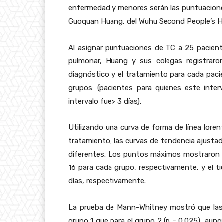
enfermedad y menores serán las puntuaciones 
Guoquan Huang, del Wuhu Second People’s Ho
Al asignar puntuaciones de TC a 25 pacient
pulmonar, Huang y sus colegas registraro
diagnóstico y el tratamiento para cada pac
grupos: (pacientes para quienes este inter
intervalo fue> 3 días).
Utilizando una curva de forma de línea loren
tratamiento, las curvas de tendencia ajustad
diferentes. Los puntos máximos mostraron 
16 para cada grupo, respectivamente, y el t
días, respectivamente.
La prueba de Mann-Whitney mostró que las
grupo 1 que para el grupo 2 (p = 0.025), aun