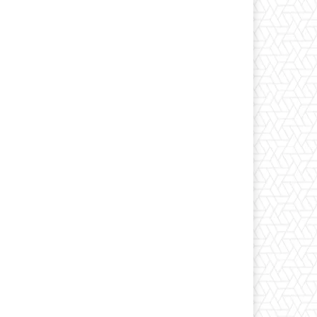
Print