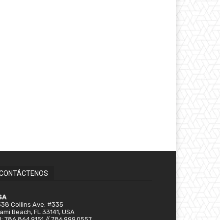
CONTÁCTENOS
SA
38 Collins Ave. #335
ami Beach, FL 33141, USA
l: 786.864.9151 // 786.999.0557