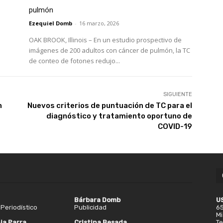
pulmón
Ezequiel Domb
-
16 marzo, 2026
OAK BROOK, Illinois – En un estudio prospectivo de
imágenes de 200 adultos con cáncer de pulmón, la TC
de conteo de fotones redujo...
SIGUIENTE
n
Nuevos criterios de puntuación de TC para el
diagnóstico y tratamiento oportuno de
COVID-19
Bárbara Domb
U
Periodístico
Publicidad
65
Mi
ia Parra
Cristina Besada
Te