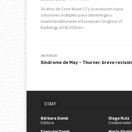
30 años de Cone Beam CT y la evolución hacia
soluciones múltiples para odontología y
maxilofacialDurante el European Congress of
Radiology (ECR) 2026 en...
ANTERIOR
Síndrome de May – Thurner, breve revisió
STAFF
Bárbara Domb
Diego Ruiz
Editora
Colaborador 
Ezequiel Domb
María Virgin