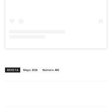
REVISTA
Mayo 2026
Número 400
Facebook
X
WhatsApp
Li