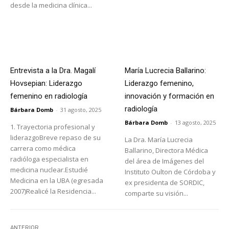
desde la medicina clínica...
Entrevista a la Dra. Magalí
María Lucrecia Ballarino:
Hovsepian: Liderazgo
Liderazgo femenino,
femenino en radiología
innovación y formación en
radiología
Bárbara Domb
-
31 agosto, 2025
Bárbara Domb
-
13 agosto, 2025
1. Trayectoria profesional y
liderazgoBreve repaso de su
La Dra. María Lucrecia
carrera como médica
Ballarino, Directora Médica
radióloga especialista en
del área de Imágenes del
medicina nuclear.Estudié
Instituto Oulton de Córdoba y
Medicina en la UBA (egresada
ex presidenta de SORDIC,
2007)Realicé la Residencia...
comparte su visión...
ANTERIOR