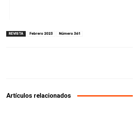
REVISTA
Febrero 2023
Número 361
Facebook
X
WhatsApp
Li
Artículos relacionados