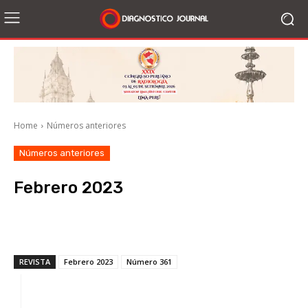
Home
Números anteriores
Números anteriores
Febrero 2023
Facebook
X
WhatsApp
Li
REVISTA
Febrero 2023
Número 361