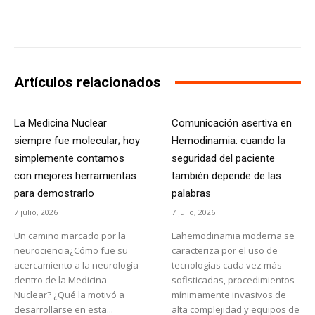
Facebook
X
WhatsApp
Li
Artículos relacionados
La Medicina Nuclear
Comunicación asertiva en
siempre fue molecular; hoy
Hemodinamia: cuando la
simplemente contamos
seguridad del paciente
con mejores herramientas
también depende de las
para demostrarlo
palabras
7 julio, 2026
7 julio, 2026
Un camino marcado por la
Lahemodinamia moderna se
neurociencia¿Cómo fue su
caracteriza por el uso de
acercamiento a la neurología
tecnologías cada vez más
dentro de la Medicina
sofisticadas, procedimientos
Nuclear? ¿Qué la motivó a
mínimamente invasivos de
desarrollarse en esta...
alta complejidad y equipos de