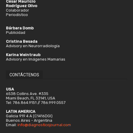
César Mauricio
Rodríguez Olivo
Colaborador
Periodístico
Bárbara Domb
Publicidad
Cristina Besada
Advisory en Neurorradiología
Karina Weintraub
Advisory en Imágenes Mamarias
CONTÁCTENOS
USA
6538 Collins Ave. #335
Miami Beach, FL 33141, USA
Tel: 786.864.9151 // 786.999.0557
LATIN AMERICA
Galicia 919 4 A (C1416DGI)
Buenos Aires - Argentina
Email:
info@diagnosticojournal.com