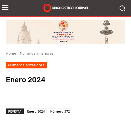
Home
Números anteriores
Números anteriores
Enero 2024
Facebook
X
WhatsApp
Li
REVISTA
Enero 2024
Número 372