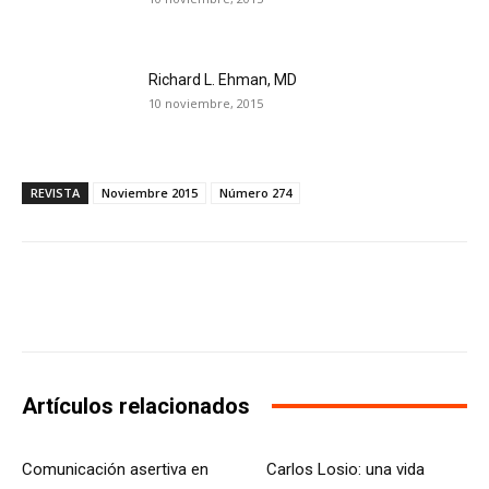
Richard L. Ehman, MD
10 noviembre, 2015
REVISTA
Noviembre 2015
Número 274
Facebook
X
WhatsApp
Li
Artículos relacionados
Comunicación asertiva en
Carlos Losio: una vida