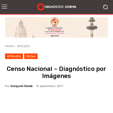
Home
Artículos
Artículos
Notas
Censo Nacional – Diagnóstico por
Imágenes
Por
Ezequiel Domb
10 septiembre, 2011
Facebook
X
WhatsApp
Li