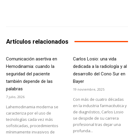
Facebook
X
WhatsApp
Li
Artículos relacionados
Comunicación asertiva en
Carlos Losio: una vida
Hemodinamia: cuando la
dedicada a la radiología y al
seguridad del paciente
desarrollo del Cono Sur en
también depende de las
Bayer
palabras
19 noviembre, 2025
7 julio, 2026
Con más de cuatro décadas
en la industria farmacéutica y
Lahemodinamia moderna se
de diagnóstico, Carlos Losio
caracteriza por el uso de
se despide de su carrera
tecnologías cada vez más
profesional tras dejar una
sofisticadas, procedimientos
profunda...
mínimamente invasivos de