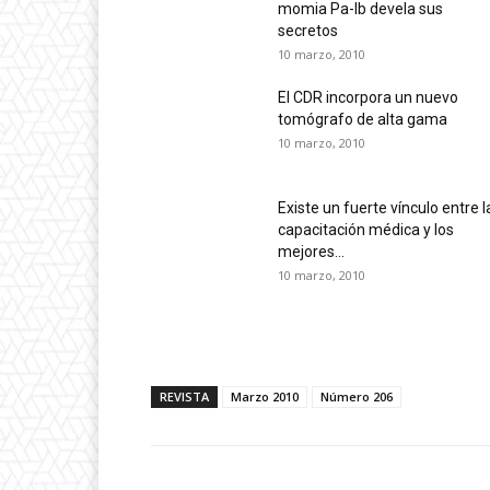
momia Pa-Ib devela sus
secretos
10 marzo, 2010
El CDR incorpora un nuevo
tomógrafo de alta gama
10 marzo, 2010
Existe un fuerte vínculo entre l
capacitación médica y los
mejores...
10 marzo, 2010
REVISTA
Marzo 2010
Número 206